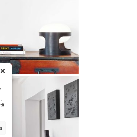
e
it
tif
es