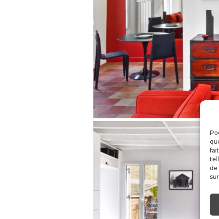
Pou
que
fai
tel
de 
sur